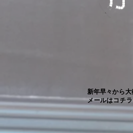
≪パーソ
新年早々から大復活
メールはコチラ