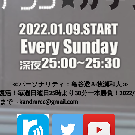
ナリティ：亀谷透＆牧瀬和人≫
！毎週日曜日25時より30分一本勝負！2022/1/
まで→
kandmrcc@gmail.com