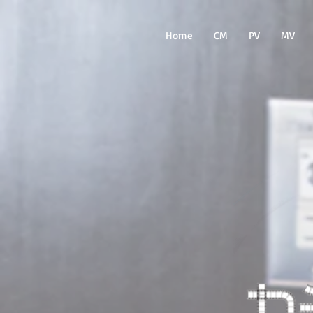
Home
CM
PV
MV